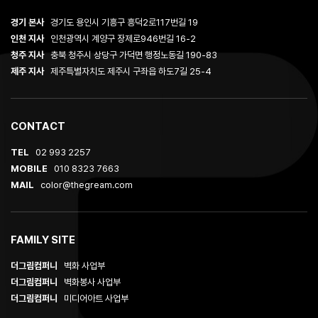
경기 본사
경기도 용인시 기흥구 흥덕2로117번길 19
인천 지사
인천광역시 계양구 장제로946번길 16-2
청주 지사
충북 청주시 상당구 가덕면 행정노동길 190-83
제주 지사
제주특별자치도 제주시 구좌읍 하도7길 25-4
CONTACT
TEL
02 993 2257
MOBILE
010 8323 7663
MAIL
color@thegream.com
FAMILY SITE
더그림컴퍼니
벽화 사업부
더그림컴퍼니
벽화봉사 사업부
더그림컴퍼니
미디어아트 사업부