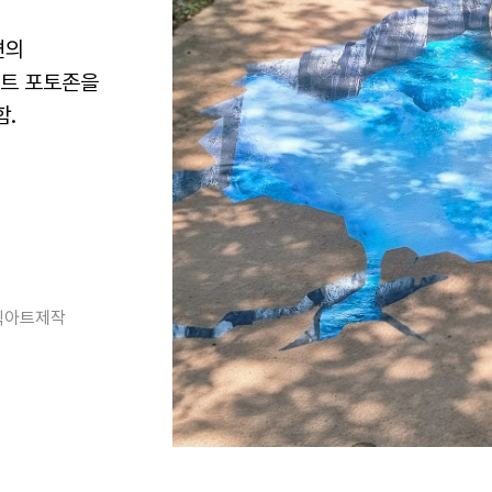
변의
아트 포토존을
함.
릭아트제작