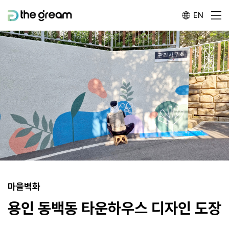
EN
마을벽화
용인 동백동 타운하우스 디자인 도장