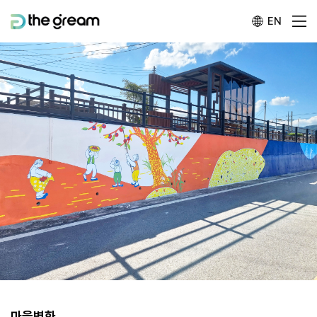
EN
마을벽화