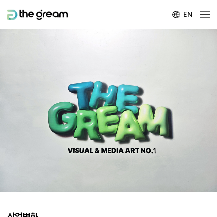
EN
상업벽화