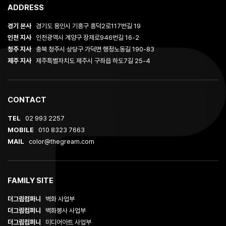
ADDRESS
경기 본사
경기도 용인시 기흥구 흥덕2로117번길 19
인천 지사
인천광역시 계양구 장제로946번길 16-2
청주 지사
충북 청주시 상당구 가덕면 행정노동길 190-83
제주 지사
제주특별자치도 제주시 구좌읍 하도7길 25-4
CONTACT
TEL
02 993 2257
MOBILE
010 8323 7663
MAIL
color@thegream.com
FAMILY SITE
더그림컴퍼니
벽화 사업부
더그림컴퍼니
벽화봉사 사업부
더그림컴퍼니
미디어아트 사업부